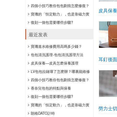
約152萬元。
四個小技巧教你包包劃痕怎麼修復？
皮具保
寶璣的「恒定動力」，也是靠磁力實
現的。
復刻一個包需要哪些步驟?
最近发表
​寶璣進水維修費用高嗎多少錢？
​包包清洗護理-包包清洗護理方法
​耳釘後
​皮具保養—皮具怎麽保養護理
LV包包拉鏈壞了怎麽辦？哪裏能維修
包包拉鏈？
四個小技巧教你包包劃痕怎麼修復？
香奈兒包包的特點與保養
復刻一個包需要哪些步驟?
寶璣的「恒定動力」，也是靠磁力實
勞力士切
現的。
朗格DATO計時