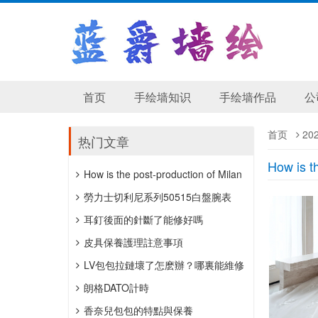
首页
手绘墙知识
手绘墙作品
公
首页
20
热门文章
How is t
How is the post-production of Milan
wedding photography?
勞力士切利尼系列50515白盤腕表
​耳釘後面的針斷了能修好嗎
皮具保養護理註意事項
LV包包拉鏈壞了怎麽辦？哪裏能維修
包包拉鏈？
朗格DATO計時
「HANDWERKSKUNST」抖雕，公價
香奈兒包包的特點與保養