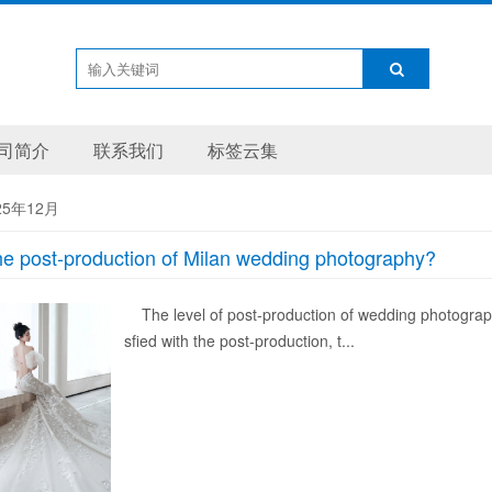
司简介
联系我们
标签云集
25年12月
he post-production of Milan wedding photography?
The level of post-production of wedding photograph
sfied with the post-production, t...