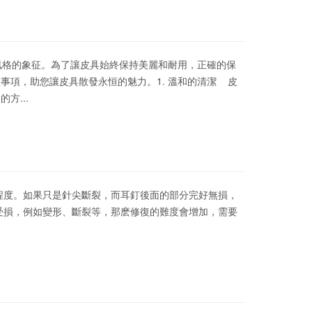
格的象征。為了讓皮具始終保持美麗和耐用，正確的保
事項，助您讓皮具散發永恒的魅力。1. 溫和的清潔 皮
方...
壞程度。如果只是針尖斷裂，而耳釘後面的部分完好無損，
也受損，例如變形、斷裂等，那麽修復的難度會增加，需要