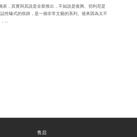
腕表，其實與其說是全新推出，不如說是復興。切利尼是
標誌性蠔式的痕跡，是一個非常文藝的系列。後來因為太不
...
售后