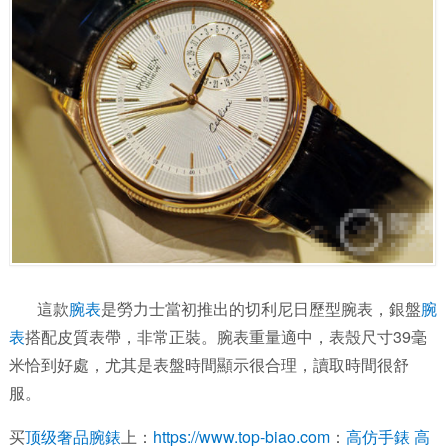
這款
腕表
是勞力士當初推出的切利尼日歷型腕表，銀盤
腕
表
搭配皮質表帶，非常正裝。腕表重量適中，表殼尺寸39毫
米恰到好處，尤其是表盤時間顯示很合理，讀取時間很舒
服。
买
顶级奢品腕錶
上：
https://www.top-biao.com
：
高仿手錶
高