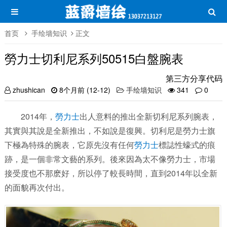
首页
手绘墙知识
正文
勞力士切利尼系列50515白盤腕表
第三方分享代码
zhushican
8个月前 (12-12)
手绘墙知识
341
0
2014年，
勞力士
出人意料的推出全新切利尼系列腕表，
其實與其說是全新推出，不如說是復興。切利尼是勞力士旗
下極為特殊的腕表，它原先沒有任何
勞力士
標誌性蠔式的痕
跡，是一個非常文藝的系列。後來因為太不像勞力士，市場
接受度也不那麽好，所以停了較長時間，直到2014年以全新
的面貌再次付出。