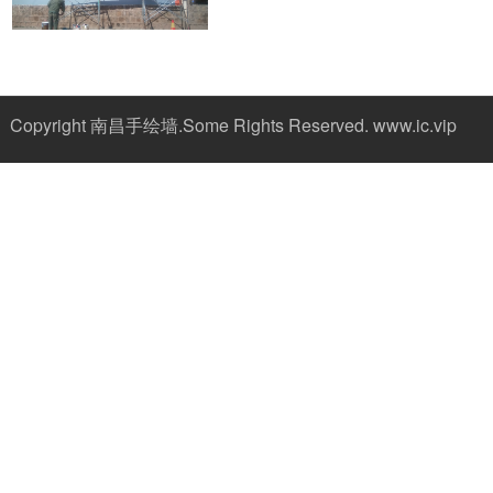
Copyright 南昌手绘墙.Some Rights Reserved.
www.ic.vip