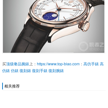
买
顶级奢品腕錶
上：
https://www.top-biao.com
：
高仿手錶
高
仿錶
仿錶
復刻錶
復刻手錶
復刻腕錶
相关推荐