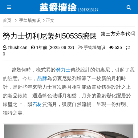
首页
手绘墙知识
正文
勞力士切利尼繫列50535腕錶
第三方分享代码
zhushican
1年前 (2025-06-22)
手绘墙知识
535
0
曾幾何時，樣式異於
勞力士
傳統設計的切裏尼，引起了我
的註意。今年，
品牌
為切裏尼繫列增添了一枚新的月相時
計，是近些年來勞力士首次將月相功能放置於錶盤設計之上
的新品錶款。通過藍色琺瑯月相盤，月亮的盈虧變化躍居於
錶盤之上，隕
石材
質滿月，弧度自然流暢，呈現一份鮮明、
獨特之美。