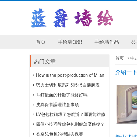
首页
手绘墙知识
手绘墙作品
公
首页
中
热门文章
介绍一
How is the post-production of Milan
wedding photography?
勞力士切利尼系列50515白盤腕表
​耳釘後面的針斷了能修好嗎
皮具保養護理註意事項
LV包包拉鏈壞了怎麽辦？哪裏能維修
包包拉鏈？
四個小技巧教你包包劃痕怎麼修復？
香奈兒包包的特點與保養
新中式