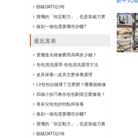
朗格DATO計時
「HANDWERKSKUNST」抖雕，公價
寶璣的「恒定動力」，也是靠磁力實
約152萬元。
現的。
復刻一個包需要哪些步驟?
最近发表
​寶璣進水維修費用高嗎多少錢？
​包包清洗護理-包包清洗護理方法
​皮具保養—皮具怎麽保養護理
LV包包拉鏈壞了怎麽辦？哪裏能維修
包包拉鏈？
四個小技巧教你包包劃痕怎麼修復？
香奈兒包包的特點與保養
復刻一個包需要哪些步驟?
寶璣的「恒定動力」，也是靠磁力實
現的。
朗格DATO計時